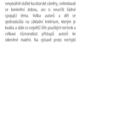
nevytvářeli složité kurátorské záměry, nelimitovali
se konkrétní dobou, ani si neurčili žádné
spojující téma. Volba autorů a děl se
zjednodušila na základní kritérium, kterým je
kvalita a dále co největší šíře použitých technik a
celková různorodost přístupů autorů ke
skleněné matérii. Na výstavě proto nechybí
plastika malovaná zastoupená Bohumilem
Eliášem st., který je možná jejím vůbec
nejznámějším představitelem v celosvětovém
měřítku, plastika foukaná z dílny Evy Fišerové;
dále jsou k vidění plastiky broušené a leštěné z
optického skla Tomáše Brzoně a Evy Fišerové.
Možnosti spojení skla s jiným materiálem,
konkrétně žáruvzdorným betonem, odhaluje
plastika Luby Bakičové, plastika Josefa Marka
spojuje sklo s přírodním kamenem. Nabídku
uzavírá plejáda děl skla taveného ve formě. Jde o
techniku, kterou vyvinul tvůrčí tandem Libenský-